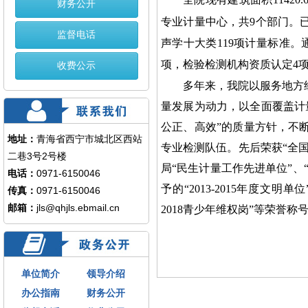
财务公开
专业计量中心，共9个部门。
监督电话
声学十大类119项计量标准。
项，
检验检测机构资质认定4
收费公示
多年来，我院以服务地方
量发展为动力，以全面覆盖计
公正、高效”的质量方针，不
地址：
青海省西宁市城北区西站
专业检测队伍。先后荣获“全
二巷3号2号楼
局“民生计量工作先进单位”、
电话：
0971-6150046
予的“2013-2015年度文明
传真：
0971-6150046
邮箱：
jls@qhjls.ebmail.cn
2018青少年维权岗”等荣誉称
单位简介
领导介绍
办公指南
财务公开